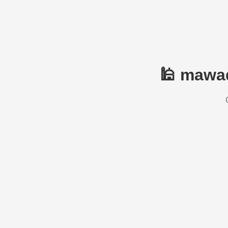
🕌 mawaq